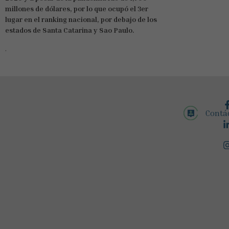
millones de dólares, por lo que
ocupó el 3er
lugar en el ranking nacional, por debajo de los
estados de Santa Catarina y Sao Paulo.
.
Contá
5
5
7
8
3
6
3
3
3